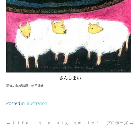
さんしまい
画像の無断転用・使用禁止
Posted in:
illustration
←
Ｌｉｆｅ ｉｓ ａ ｂｉｇ ｓｍｉｌｅ！
プロポーズ
→