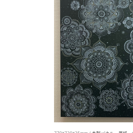
770☓730☓35mm / 木製パネル、厚紙