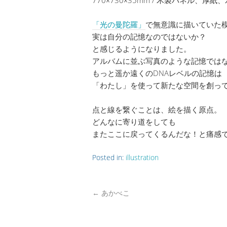
「光の曼陀羅」
で無意識に描いていた
実は自分の記憶なのではないか？
と感じるようになりました。
アルバムに並ぶ写真のような記憶では
もっと遥か遠くのDNAレベルの記憶は
「わたし」を使って新たな空間を創っ
点と線を繋ぐことは、絵を描く原点。
どんなに寄り道をしても
またここに戻ってくるんだな！と痛感
Posted in:
illustration
←
あかべこ